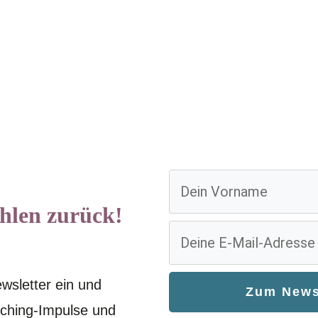
ahlen zurück!
wsletter ein und
Zu
m News
aching-Impulse und